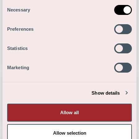
Consent
Necessary
Selection
Preferences
Van theorie naar praktijk: hoe Marit haar
kennis toepast tijdens haar onderzoeksstage
Statistics
Read more
Marketing
Blog: ‘Ik geloof dat al die verschillende
Show details
culturen elkaar versterken’
Read more
Allow all
Allow selection