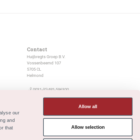
Contact
Huijbregts Groep B.V.
Vossenbeemd 107
5705 CL
Helmond
0031-(0)492-596300
0031-(0)492-550540
Allow all
vacature@huijbregts.nl
alyse our
ing and
Allow selection
r that