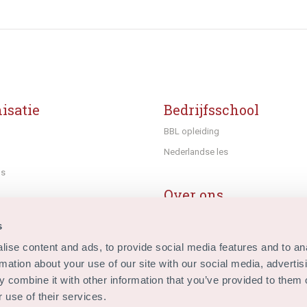
isatie
Bedrijfsschool
BBL opleiding
Nederlandse les
ns
Over ons
MVO
s
Innovatie centrum
ise content and ads, to provide social media features and to an
en innovatie
Historie
rmation about your use of our site with our social media, advertis
atie
 combine it with other information that you’ve provided to them o
 use of their services.