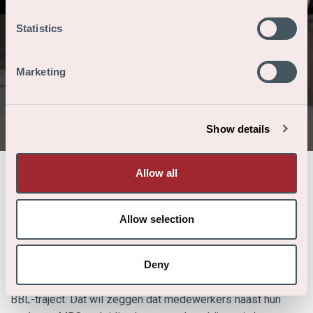
Statistics
BBL opleiding
Marketing
Procesoperator
Show details
Allow all
/
/
Home
Bedrijfsschool
BBL opleiding Procesoperator
Allow selection
Opleiding Procesoperator:
In samenwerking met ROC Ter AA in Helmond biedt
Deny
Huijbregts Groep de opleiding Procesoperator aan in een
BBL-traject. Dat wil zeggen dat medewerkers naast hun