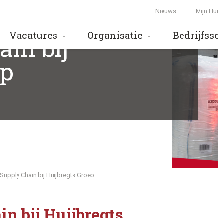
Nieuws
Mijn Hu
Vacatures
Organisatie
Bedrijfss
ain bij
ep
 Supply Chain bij Huijbregts Groep
in bij Huijbregts