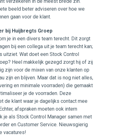
nt verzekeren in de meest brede zin.
ete beeld beter adviseren over hoe we
nnen gaan voor de klant.
r bij Huijbregts Groep
 je in een divers team terecht. Dit zorgt
gen bij een collega uit je team terecht kan;
rs uitziet. Wat doet een Stock Control
oep? Heel makkelijk gezegd zorgt hij of zij
ig zijn voor de mixen van onze klanten op
 zijn en blijven. Maar dat is nog niet alles,
levering en minimale voorraden) die gemaakt
ptimaliseer je de voorraden. Deze
 de klant waar je dagelijks contact mee
 Echter, afspraken moeten ook intern
 je als Stock Control Manager samen met
order en Customer Service. Nieuwsgierig
e vacatures!