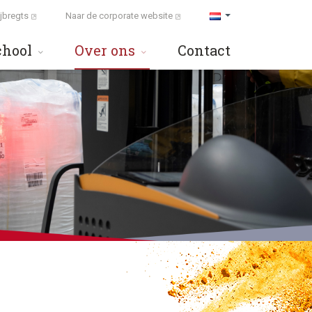
ijbregts
Naar de corporate website
chool
Over ons
Contact