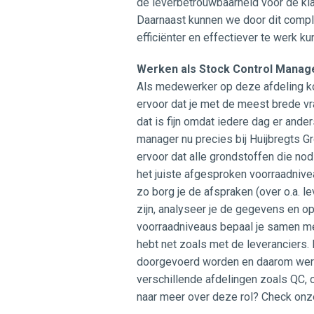
de leverbetrouwbaarheid voor de kla
Daarnaast kunnen we door dit compl
efficiënter en effectiever te werk ku
Werken als Stock Control Manage
Als medewerker op deze afdeling kom
ervoor dat je met de meest brede vra
dat is fijn omdat iedere dag er ande
manager nu precies bij Huijbregts Gr
ervoor dat alle grondstoffen die nod
het juiste afgesproken voorraadniveau
zo borg je de afspraken (over o.a. 
zijn, analyseer je de gegevens en o
voorraadniveaus bepaal je samen met
hebt net zoals met de leveranciers.
doorgevoerd worden en daarom werk
verschillende afdelingen zoals QC, 
naar meer over deze rol? Check onz