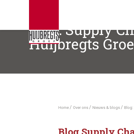
Blog: Supply Ch
Huijbregts Gro
/
/
/
Home
Over ons
Nieuws & blogs
Blog:
Blog Supply Cha