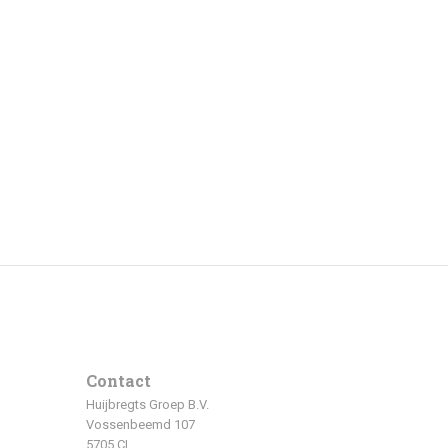
Contact
Huijbregts Groep B.V.
Vossenbeemd 107
5705 CL