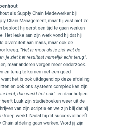
Loenhout
hout als Supply Chain Medewerker bij
ply Chain Management, maar hij wist niet zo
 besloot hij eerst een tijd te gaan werken
e. Het leuke aan zijn werk vond hij dat hij
 diversiteit aan mails, maar ook de
door kreeg.
“Het is mooi als je ziet wat de
 je ziet het resultaat namelijk echt terug”.
sen, maar anderen vergen meer onderzoek.
ken en terug te komen met een goed
 want het is ook uitdagend op deze afdeling
 zitten en ook ons systeem complex kan zijn.
nie hebt, dan werkt het ook”
en daar helpen
aar heeft Luuk zijn studieboeken weer uit de
ijven van zijn scriptie en we zijn blij dat hij
s Groep werkt. Nadat hij dit succesvol heeft
 Chain afdeling gaan werken. Word jij zijn