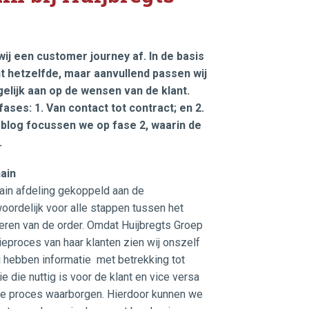
j een customer journey af. In de basis
nt hetzelfde, maar aanvullend passen wij
ijk aan op de wensen van de klant.
ases: 1. Van contact tot contract; en 2.
e blog focussen we op fase 2, waarin de
.
ain
hain afdeling gekoppeld aan de
woordelijk voor alle stappen tussen het
eren van de order. Omdat Huijbregts Groep
eproces van haar klanten zien wij onszelf
ij hebben informatie met betrekking tot
e die nuttig is voor de klant en vice versa
te proces waarborgen. Hierdoor kunnen we