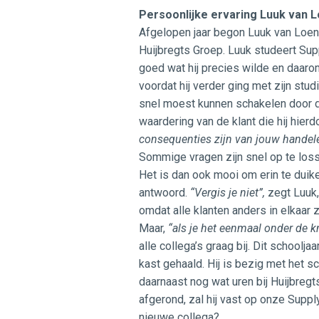
Persoonlijke ervaring Luuk van 
Afgelopen jaar begon Luuk van Loen
Huijbregts Groep. Luuk studeert Sup
goed wat hij precies wilde en daarom
voordat hij verder ging met zijn studi
snel moest kunnen schakelen door de
waardering van de klant die hij hier
consequenties zijn van jouw handelen,
Sommige vragen zijn snel op te los
Het is dan ook mooi om erin te dui
antwoord.
“Vergis je niet”,
zegt Luuk,
omdat alle klanten anders in elkaar
Maar,
“als je het eenmaal onder de k
alle collega’s graag bij. Dit schoolj
kast gehaald. Hij is bezig met het schr
daarnaast nog wat uren bij Huijbregt
afgerond, zal hij vast op onze Supply
nieuwe collega?