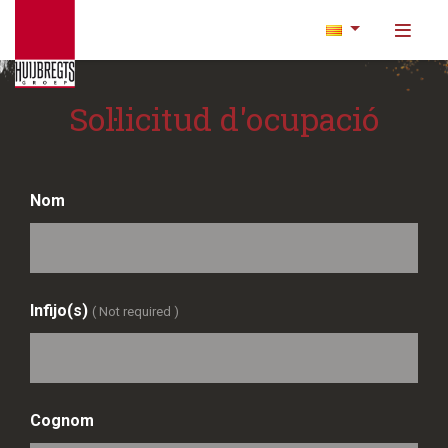
Sol·licitud d'ocupació
Nom
Infijo(s)
( Not required )
Cognom