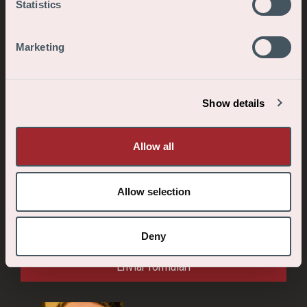
Statistics
Marketing
Show details
Càrrega teva carta de motivació i / o CV
Allow all
Allow selection
Estic d'acord amb el processat i emmagatzematge
d'aquesta informació
Deny
Enviar formulari