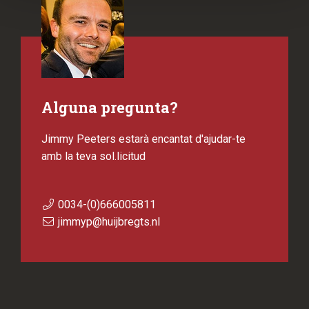
Alguna pregunta?
Jimmy Peeters estarà encantat d'ajudar-te
amb la teva sol.licitud
0034-(0)666005811
jimmyp@huijbregts.nl