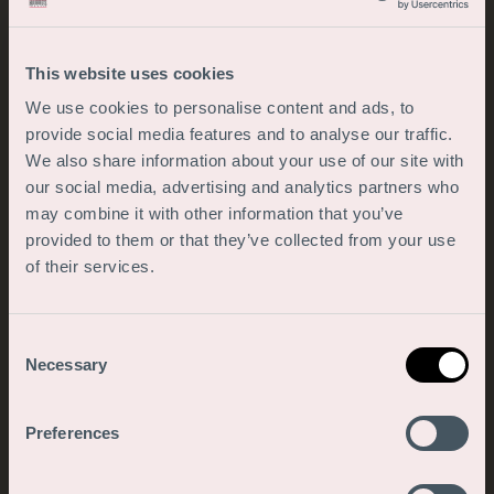
Telèfon
This website uses cookies
We use cookies to personalise content and ads, to
provide social media features and to analyse our traffic.
Correu electrònic
We also share information about your use of our site with
our social media, advertising and analytics partners who
may combine it with other information that you’ve
provided to them or that they’ve collected from your use
of their services.
He trobat aquesta vacant a través de:
Consent
Necessary
Selection
Preferences
Motivació breu